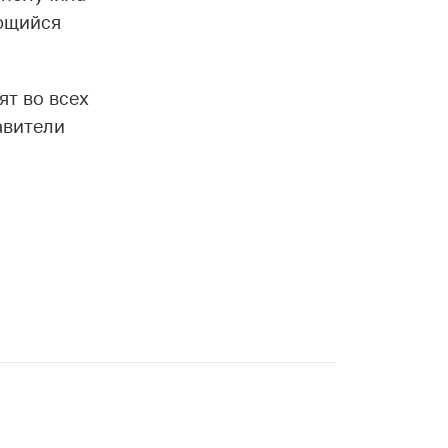
ающийся
т во всех
авители