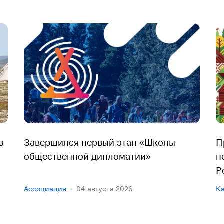
в
Завершился первый этап «Школы
П
общественной дипломатии»
п
Р
Ассоциация
04 августа 2026
К