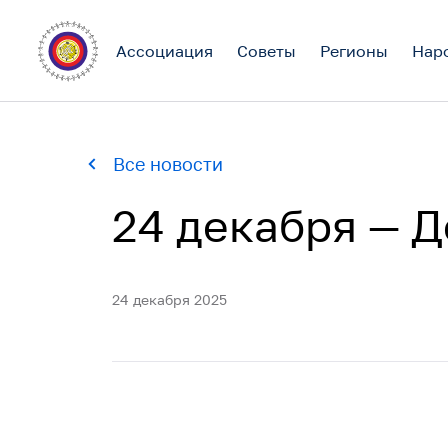
Поиск по сайту
Ассоциация
Советы
Регионы
Нар
Все новости
24 декабря — 
Ассоциация
Ассоциация
24 декабря 2025
Президиум
Координационный Совет
Аппарат
Деятельность