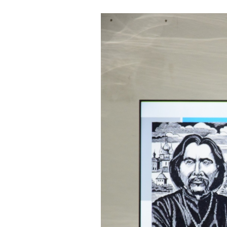
Съезды
Проекты
Дети Арктики
Голос Севера
Вдохновение Арктики
Форум женщин Севера
Сыны Отечества